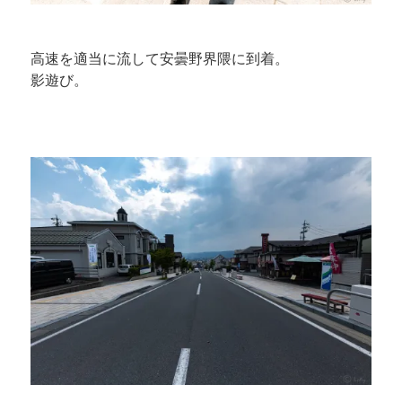
高速を適当に流して安曇野界隈に到着。
影遊び。