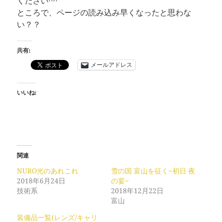
ください^^
ところで、ページの読み込み早くなったと思わな
い？？
共有:
メールアドレス
いいね:
関連
NURO光のあれこれ
雪の国 富山を征く~初日 夜
2018年6月24日
の宴~
技術系
2018年12月22日
富山
装備品一覧(レンズ/キャリ