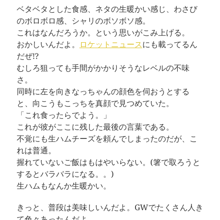
ベタベタとした食感、ネタの生暖かい感じ、わさび
のボロボロ感、シャリのボソボソ感。
これはなんだろうか。という思いがこみ上げる。
おかしいんだよ。
ロケットニュース
にも載ってるん
だぜ!?
むしろ狙っても手間がかかりそうなレベルの不味
さ。
同時に左を向きなっちゃんの顔色を伺おうとする
と、向こうもこっちを真顔で見つめていた。
「これ食ったらでよう。」
これが彼がここに残した最後の言葉である。
不覚にも生ハムチーズを頼んでしまったのだが、こ
れは普通。
握れていないご飯はもはやいらない。(箸で取ろうと
するとバラバラになる。。)
生ハムもなんか生暖かい。
きっと、普段は美味しいんだよ。GWでたくさん人き
て色々あったんだよ。