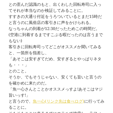
との歪んだ認識のもと、出くわした回転寿司に入っ
てそれが本当なのか検証してみることに。
すすきの大通り付近をうろついているとまだ15時だ
と言うのに風俗店の客引きに声をかけられる。
なっちゃんの到着が12:30だったためこの時間だ。
(空港に到着するまですこぶる暇だったのは言うまで
もない)
客引きに回転寿司ってどこがオススメか聞いてみる
と、一箇所を指差し、
「あそこは安すぎてだめ、安すぎるとやっぱりネタ
も・・・」
とのこと。
そうか、でもそうじゃない、安くても旨いと言うの
を確かめに来たのだ。
「魚一心さんとことかオススメっすよ!あそこはマジ
旨いっす!」
と言うので、
魚一心(リンク先は食べログ)
に行ってみ
ることに。