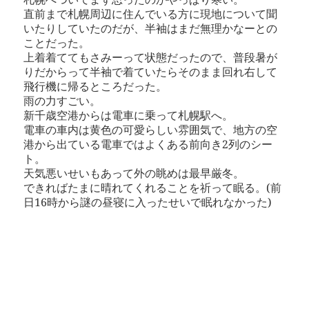
直前まで札幌周辺に住んでいる方に現地について聞
いたりしていたのだが、半袖はまだ無理かなーとの
ことだった。
上着着ててもさみーって状態だったので、普段暑が
りだからって半袖で着ていたらそのまま回れ右して
飛行機に帰るところだった。
雨の力すごい。
新千歳空港からは電車に乗って札幌駅へ。
電車の車内は黄色の可愛らしい雰囲気で、地方の空
港から出ている電車ではよくある前向き2列のシー
ト。
天気悪いせいもあって外の眺めは最早厳冬。
できればたまに晴れてくれることを祈って眠る。(前
日16時から謎の昼寝に入ったせいで眠れなかった)