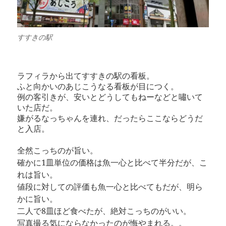
すすきの駅
ラフィラから出てすすきの駅の看板。
ふと向かいのあじこうなる看板が目につく。
例の客引きが、安いとどうしてもねーなどと嘯いて
いた店だ。
嫌がるなっちゃんを連れ、だったらここならどうだ
と入店。
全然こっちのが旨い。
確かに1皿単位の価格は魚一心と比べて半分だが、こ
れは旨い。
値段に対しての評価も魚一心と比べてもだが、明ら
かに旨い。
二人で8皿ほど食べたが、絶対こっちのがいい。
写真撮る気にならなかったのが悔やまれる。。