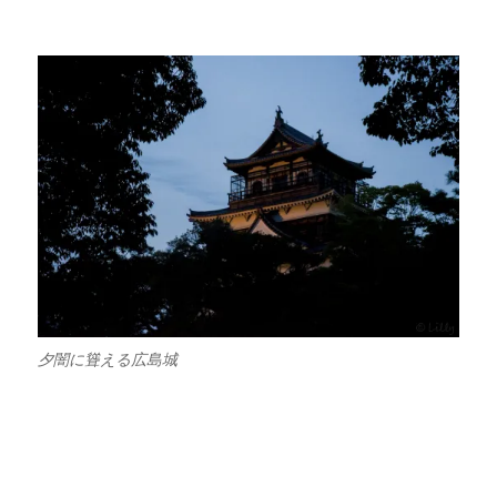
夕闇に聳える広島城