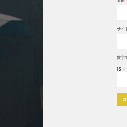
名前
サイ
数字
15 −