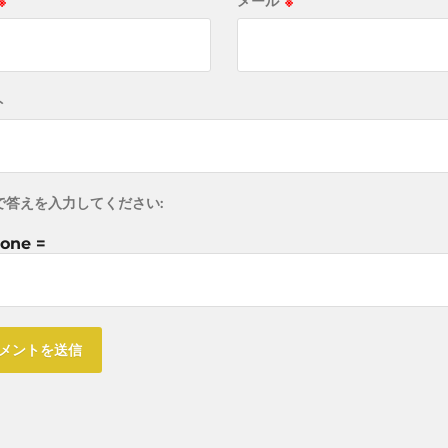
※
メール
※
ト
で答えを入力してください:
 one =