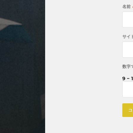
名前
サイ
数字
9 − 