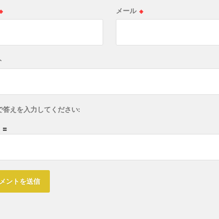
※
メール
※
ト
で答えを入力してください:
1 =