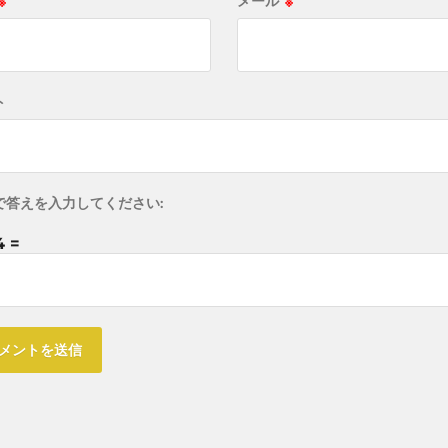
※
メール
※
ト
で答えを入力してください:
4 =