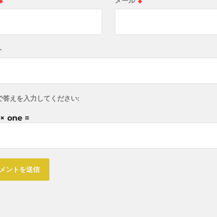
※
メール
※
ト
で答えを入力してください:
× one =