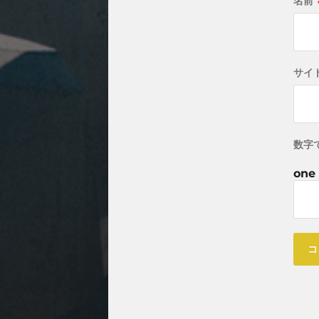
名前
サイ
数字
one 