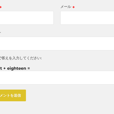
※
メール
※
ト
で答えを入力してください:
t + eighteen =