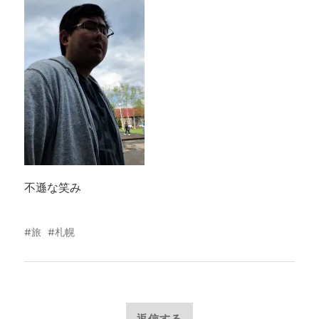
不遜な笑み
旅
札幌
返信する