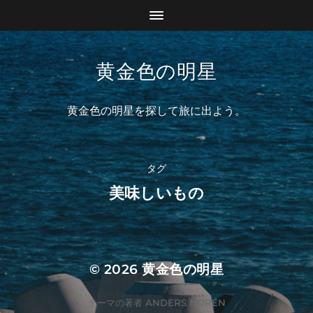
黄金色の明星
黄金色の明星を探して旅に出よう。
タグ
美味しいもの
© 2026
黄金色の明星
テーマの著者
ANDERS NORÉN