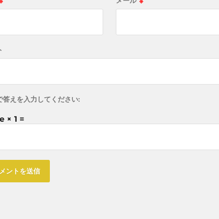
※
メール
※
ト
で答えを入力してください:
e × 1 =