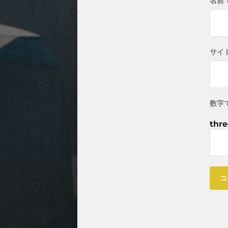
名前
サイ
数字
thre