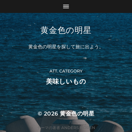
黄金色の明星
黄金色の明星を探して旅に出よう。
ATT. CATEGORY
美味しいもの
© 2026
黄金色の明星
テーマの著者
ANDERS NORÉN